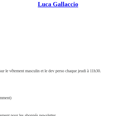
Luca Gallaccio
s sur le vêtement masculin et le dev perso chaque jeudi à 11h30.
emment)
lement pour les abonnés newsletter