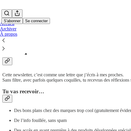
S'abonner
Se connecter
Accueil
Archiver
À propos
Pourquoi s’inscrire ?
Cette newsletter, c’est comme une lettre que j’écris à mes proches.
Sans filtre, avec parfois quelques coquilles, tu recevras des réflexion
Tu vas recevoir…
Des bons plans chez des marques trop cool (gratuitement évid
De l’info fouillée, sans spam
Des accès en avant première à des produits développées spécia