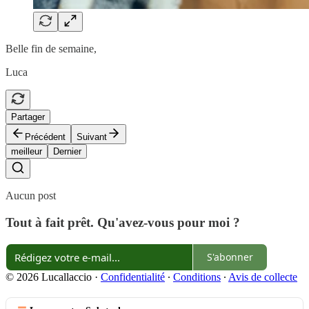
Belle fin de semaine,
Luca
Partager
Précédent
Suivant
meilleur
Dernier
Aucun post
Tout à fait prêt. Qu'avez-vous pour moi ?
S'abonner
© 2026 Lucallaccio
·
Confidentialité
∙
Conditions
∙
Avis de collecte